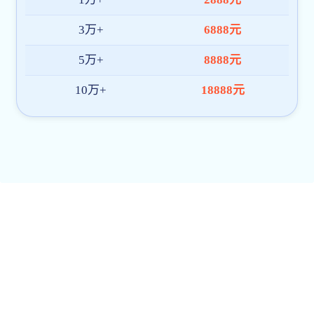
的高位压迫战术，就像一场赌博：要么抢出一
个未来，要么在狂攻中被零封。对于瑞士而
言，能否体现冷门风险调控能力，展现出顶级
强队的心理素质，是赢球的关键。在世界杯这
个充满不确定性的舞台上，任何自满都会付出
代价。瑞士的精密机械，在高强度的对抗面前
也可能出现齿轮的崩坏。
最后，请球迷们准备好速效救心丸。这场比赛
不会缺少速度和对抗。瑞士与加拿大的对决，
绝不是一场普通的强弱对话，而更像是一面照
妖镜，考验着瑞士足球的韧性。当高位压迫的
浪潮一波波涌来，瑞士队是岿然不动，还是被
潮水吞没？在足球世界里，往往是你逼得越
凶，对手露出的破绽就越大。冷门的天平，正
在微妙地倾斜。我们应该大胆预期，加拿大队
有能力逼出瑞士队的失常，如果这种场景在开
赛10分钟内就出现，请不必惊讶。这，就是
足球。