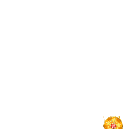
延伸阅读
卡拉斯基利亚面对加纳时的远射选择可能
在世界杯的舞台上，每一脚射门都可能成为改变战
局的转折点。当加纳...