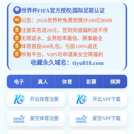
危言耸听，而是深思熟虑后的冷门风险研判。
让我们拨开迷雾，直击这场对决的战术内核。
瑞士队的战术基因里刻着“纪律”二字。他们习
惯于在中后场通过耐心的传导来控制节奏，扎
卡是那个节拍器，而他身后的阿坎吉和舍尔则
负责化解危机。但问题恰在于此：当对手不是
摆出铁桶阵，而是像一群猎豹一样疯狂上抢
时，瑞士的传导链还能保持丝滑吗？加拿大队
的速度与冲击力正是瑞士这套体系的克星。加
拿大队的进攻或许粗糙，但他们的高位压迫极
具破坏性。阿方索·戴维斯在左路的奔袭，加
上拉林和布坎南在前场不知疲倦的撕咬，完全
可以掐断瑞士后腰与后卫之间的联系。一旦瑞
士中场出球受阻，就会被迫回传门将，而索默
出球能力并非顶级，这正是引发失误的高发地
带。
我们需要的是一场严谨的冷门风险研判。对手
加拿大没有心理包袱，他们可以接受失球，但