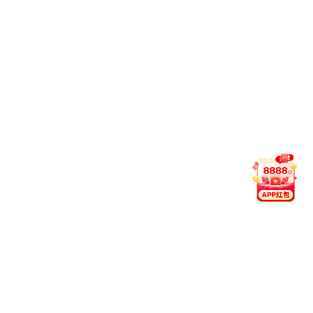
曼城福登在欧冠接应直塞后的第一脚处理
在欧冠的顶级舞台上，毫厘之差往往决定天王山之
战的走向。当曼城的...
2026-07-24
欧冠布鲁日对阵利物浦防线回收速度会重