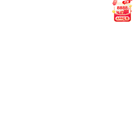
曼城福登在欧冠接应直塞后的第一脚处理
在欧冠的顶级舞台上，毫厘之差往往决定天王山之
战的走向。当曼城的...
2026-07-24
欧冠布鲁日对阵利物浦防线回收速度会重
在欧冠小组赛的硝烟弥漫之际，一场看似实力悬殊
却暗藏杀机的对决即...