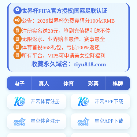
队。彼时，舆论几乎一边倒地看好英格兰，认
为他们将凭借主场之利与青春风暴碾碎对手。
然而，足球的魅力往往在于其不可预测性。我
们不得不重新审视一个关键命题：面对英格兰
队看似固若金汤的防守与闪电般的反击，克罗
地亚队那套曾让阿根廷、丹麦头疼不已的进攻
体系，究竟能否在现代足球最忌惮的战术面
前，打出如手术刀般精准的效率？这不仅仅是
一场技术流的对抗，更是一次战术智慧的终极
博弈，而答案，或许就藏在他们阵容的微妙变
化之中。
要解读克罗地亚的进攻效率，首先需要撕开
“英格兰队防守反击”这层看似简单的标签。在
索斯盖特的调教下，三狮军团早已不是那支只
会长传冲吊的传统英式球队。他们拥有凯恩这
种回撤组织型中锋，斯特林、萨卡这类边路爆
点，更关键的是，他们构建了一套极具纪律性
的防守体系。当失去球权时，英格兰会迅速收