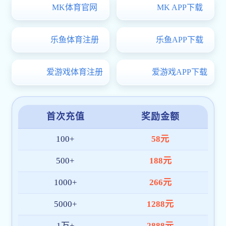
英格兰，这一招可能会被限制。原因在于，英
格兰的“防守反击”不仅仅是后卫线的防守，他
们对前场逼抢的投入度很高。如果克罗地亚无
法通过中场快速完成由守转攻，仅仅依靠莫德
里奇一人组织，很容易陷入英格兰在腹地的围
剿。因此，克罗地亚队的阵容变化与战术调整
就显得至关重要。他们需要减少中后场的无效
控球，直接增加前场尤其是佩里西奇与雷比奇
（或克拉马里奇）的纵向穿插。这要求中前卫
必须具备一脚出球甚至“冒险传球”的胆识，将
球直接打到英格兰边翼卫凯尔·沃克或卢克·肖
身后的空当。
我们不妨观察一下克罗地亚在关键战中的阵容
弹性。在2018年那场著名的半决赛中，他们
同样面对英格兰的“防反”。当时，达利奇放弃
了对中场的绝对控制，更多选择利用曼朱基奇
的支点作用进行长传反击，并最终通过角球配
合取得领先。而如今的这支克罗地亚，虽然失