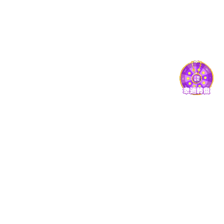
2026-07-26
D组土耳其迎战巴拉圭德米拉尔回收站位
世界杯D组的战火即将点燃，一场焦点对决在土耳其
与巴拉圭之间展开。当球迷的目光聚焦于...
2026-07-26