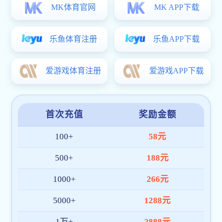
来自 开云真人app在线登录 - 开
云线上平台 - 开 的权威赛事动
态...
足协杯争冠悬念为何细节定胜负