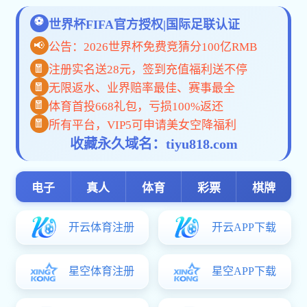
撕开对手看似坚固的防线？这不仅仅是一场技
术层面的博弈，更是一次战术智慧的终极考
验。
弗罗伊勒，这位在瑞士国家队中场扮演着节拍
器角色的球员，其战术价值往往被外界低估。
他并非那种依靠华丽盘带或致命直塞来瞬间改
变战局的球员，但他的价值在于对比赛节奏的
精准把控。面对加拿大这样一支速度快、对抗
强且擅长在丢球后立刻发动高位压迫的队伍，
弗罗伊勒的任务变得异常艰巨。他需要做的，
是在混乱的攻防转换中，找到那条最迅捷的推
进路径。这要求他必须具备极高的阅读比赛能
力，在接球前就已经规划好下一步的处理方
向，通过简洁而精准的横向转移或一脚出球，
迅速将皮球从高压区域转移到安全的空旷地
带，从而为前场队友创造出冲刺的空间。
从战术层面深入分析，弗罗伊勒要提升推进速
度，关键在于他如何利用自身的无球跑动。如