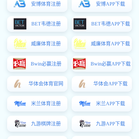
果他只是停留在中场中圈附近接球，那么加拿
大的防守阵型很容易就能对他形成包夹，使得
瑞士队的推进变得步履维艰。相反，如果他能
够主动回撤到后卫线之间接球，或者大幅拉边
与边后卫进行撞墙式配合，就能打乱加拿大的
盯人部署。一旦他成功在中场附近摆脱防守，
便拥有了向前传球的视野。这种“伪核心”式的
跑动，能够吸引防守兵力，为身前的沙奇里或
者恩博洛创造出向前的空当。此时，弗罗伊勒
的传球速度就成了关键，他需要摒弃那些安全
却缓慢的回传，大胆尝试利用加拿大队防线身
后的纵深，用更少的触球次数，完成从防守到
进攻的闪电切换。
加拿大这支球队的防守固然充满侵略性，但同
时也意味着他们的防线结构不够紧凑，容易在
持续的高速对抗中出现阵型脱节。这正是弗罗
伊勒发挥其战术价值的黄金机会。他不必执着
于亲自完成长途奔袭，而是应该成为“加速器”