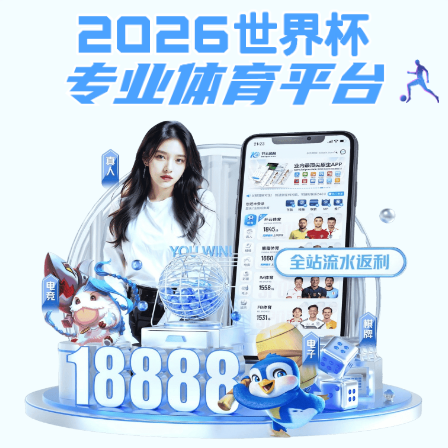
Home
About
App
体育动态
巴蒂goal
经纪人发言
登录
弗罗伊勒面对加拿大能否提升
推进速度战术价值分析
2026-07-05 12:05
86
荣誉资质展示...
经纪人发言
在世界杯的舞台上，每一名球员都像是一枚精
密的齿轮，他们的转动方式决定着球队这台机
器的整体运转效率。当瑞士中场核心弗罗伊勒
即将面对加拿大这支充满活力与冲击力的球队
时，所有人的目光都不约而同地聚焦在一个关
键命题上：他能否提升球队的推进速度，从而