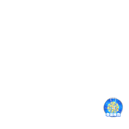
卡拉斯基利亚面对加纳时的远射选择可能
在世界杯的舞台上，每一脚射门都可能成为改变战
局的转折点。当加纳...
2026-07-25