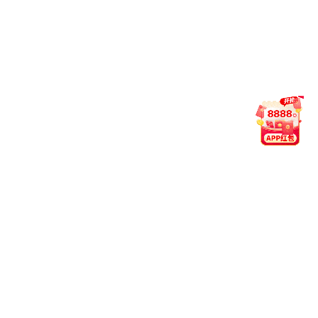
2026-07-24
欧冠布鲁日对阵利物浦防线回收速度会重
在欧冠小组赛的硝烟弥漫之际，一场看似实力悬殊
却暗藏杀机的对决即...
2026-07-24