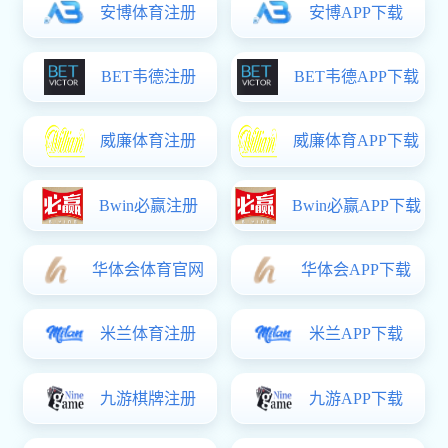
和协防能力著称。如果卡拉斯基利亚只是一味
地冲入禁区，而忽略了与队友的交叉跑动，那
么他的努力可能化为泡影。真正的聪明之处在
于，他能否根据比赛的实时动态调整自己的位
置。例如，在边路突破传中时，他需要敏锐地
判断落点，并预判对方门将的出击时机。这种
前瞻性解读，正是判断卡拉斯基利亚对阵加纳
禁区跑位是否聪明的核心指标。
当然，我们不能忽略对加纳队的分析。加纳队
的中场拦截能力极强，他们的防守策略常常压
迫对手的出球点。在这种高压下，卡拉斯基利
亚的跑位必须更加隐蔽和突然。如果他选择在
禁区前沿游弋，而不是深入腹地，那么他可能
为巴拿马队赢得更多的任意球或远射机会。这
种看似保守的跑位，反而可能成为打破僵局的
智慧之举。反之，如果他盲目扎入人堆，不仅
会浪费体力，还会让球队失去一个重要的出球
点。因此，卡拉斯基利亚的跑位选择，直接关