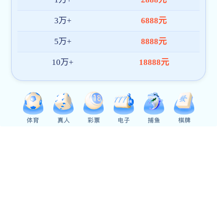
率先破门，巴拿马队被迫压上，他的跑位或许
会显得急躁。聪明的球员懂得随机应变，而在
世界杯的舞台上，一次聪明的跑位足以载入史
册。无论结果如何，这场对决都将为我们提供
一个生动的战术案例。
综上所述，卡拉斯基利亚在禁区内的跑位选
择，是一场智慧与身体的博弈。他需要用大脑
而非双脚去寻找空间，用前瞻而非冲动去应对
加纳的防线。对于球迷而言，关注他的每一次
移动，正是解读比赛的乐趣所在。世界杯从不
缺少英雄，而卡拉斯基利亚或许正等待着属于
他的那一次聪明跑位。让我们拭目以待。
上一篇：