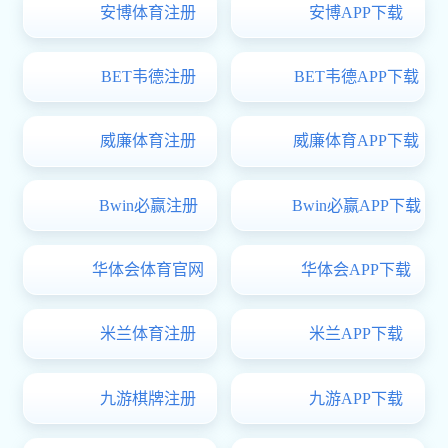
韧性堪称标本。他们不热衷于华丽的控球，而
是痴迷于压缩空间与战术犯规。比赛前60分
钟，他们往往会筑起一道由五后卫和三后腰组
成的“铁幕”，几乎不会给直塞球留下任何纵向
的空当。那么，所谓的“清晰线路”从何而来？
它必然源于英格兰中前场的极致跑动与节奏变
换。当贝林厄姆、赖斯或麦迪逊在禁区前沿进
行频繁的横向拉扯时，巴拉圭平行移动的防线
容易在某一瞬间出现“盲侧”的缝隙。这条线路
之所以存在，是因为战术执行到了极致，而非
天赋使然。
一切战术的核心，在于执行者如何利用时间差
与空间差。从历史与未来的交汇点看，2026
年世界杯的欧文直塞线路，其清晰度取决于菱
形站位中“伪九号”与“幽灵前插者”的联动。英
格兰若想击破巴拉圭的密集防守，必须依赖一
种“非对称”的冲击。假设凯恩回撤至中场，带
走巴拉圭一名中后卫，此时，左路的拉什福德