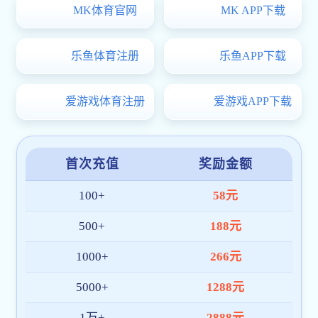
或右路的萨卡突然高速内切。这种跑位看似是
为了接球，实则是为了撕扯开中后卫与边后卫
之间的纵深通道。真正致命的直塞，往往发生
在这个瞬息之间。传球者不需要是贝克汉姆，
但必须是拥有极高视野和脚法的“节拍器”。这
需要中场球员在接球前，其身体朝向与传球方
向形成至少90度的错位；那记传球，必须带
着微微的旋转，贴着草皮从巴拉圭防守球员的
两腿之间穿过。这条景深不过三四十米的通
道，在常规时间的第60分钟之后，会随着巴
拉圭体能下降而变得更加宽敞。
然而，对手是巴拉圭，他们对此早有预案。那
条被我们寄予厚望的直塞线路，恰恰是南美球
队传统上的“战术陷阱”。巴拉圭的后卫们以
“卡位”著称，他们不会轻易让进攻球员在身前
完成转向。当英格兰的中场试图送出那记穿越
球时，巴拉圭的边后卫会突然内收，造成“造
越位”的假象。如果传球稍慢半拍，就是一次