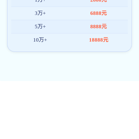
成功的反越位。此外，巴拉圭门将的出击范围
往往很大，他们习惯于在对手起脚的瞬间就提
前预判，这种“高风险、高回报”的防守策略，
使得欧文式的单刀机会变得极度稀少。更别提
巴拉圭中场那经典的“伐木式”铲抢，他们的第
一目标永远是破坏，破坏传球人的重心，哪怕
付出犯规的代价。因此，2026年世界杯上的
“直塞线路”，或许根本不会被肉眼轻易察觉，
它必须是经过无数次撞墙式配合后的“盲传”
——传者不看，接者心领神会。这种战术默
契，对英格兰的中后场稳定性提出了近乎苛刻
的要求。
从宏观战术板来看，2026年的这场对决，直
塞线路是否清晰，本质上是英式足球速度革命
与南美防守美学的终极对抗。现代足球的防守
已不再是简单的堆人，而是通过“压迫-回收-再
压迫”的动态重心来控制关键区域。对于英格
兰而言，他们需要的不是一条笔直的大道，而