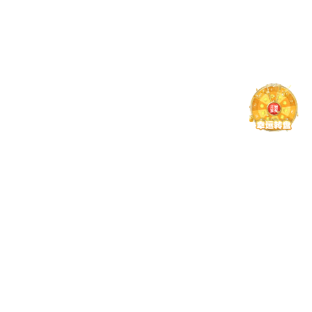
延伸阅读
卡拉斯基利亚面对加纳时的远射选择可能
在世界杯的舞台上，每一脚射门都可能成为改变战
局的转折点。当加纳...
2026-07-25