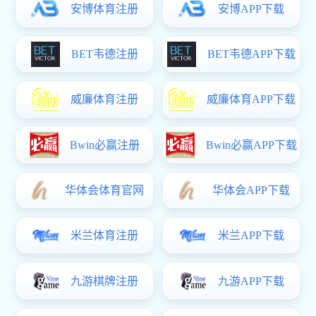
战在于如何将自身的技术优势，转化为对这种
纪律性防线的实质性摧毁。
美国队的防线并非等闲之辈。在主帅的调教
下，他们构建了一套极具层次感的防守体系。
边后卫与中后卫之间的肋部空当，往往被精心
设计的协同保护所覆盖。一旦阿克图尔科格鲁
试图内切，美国队的后腰会迅速回撤，形成四
后卫甚至五后卫的链条。然而，再精密的齿轮
在高速运转中也难免出现摩擦。美国队防线最
大的隐患在于，年轻球员在面对细腻的持续施
压时，注意力可能出现无法弥补的真空。这恰
恰是阿克图尔科格鲁最期待的时刻——当对手
的防守重心被土耳其中锋的跑位所牵制，当美
国队的边后卫因忌惮其下底而略微收缩站位，
那条通往球门腹地的通道便会瞬间敞开。他不
需要整场比赛都保持统治力，只需要那灵光一
现的刹那，便能将比赛的平衡彻底打破。