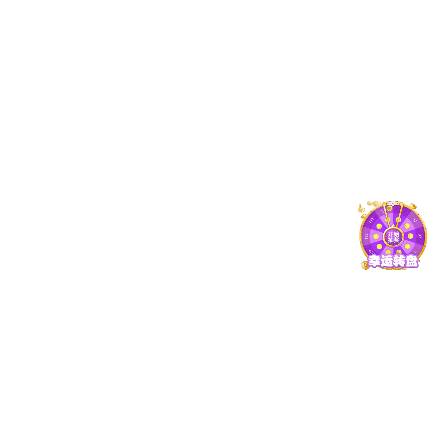
延伸阅读
欧冠赛场尤文图斯第二落点争夺可能影响
在现代足球的战术体系中，细节往往决定着顶级赛
事的胜负走向。当聚...
2026-07-24