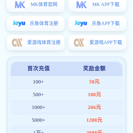
从赔率市场的动态变化来评估，我们可以窥见
专业资金对这一战术环节的谨慎乐观。赛前
72小时，关于阿克图尔科格鲁进球或助攻的
赔率出现了微妙的收敛。最初，博彩机构对于
他能否“制造进球”持保留态度，赔率处于一个
相对更高的区间。然而，随着战术分析师对土
耳其在训练中演练肋部穿插的细节被披露，以
及过去几场热身赛中美国队防守轮转存在的迟
滞问题被放大，赔率开始呈现出明显的下调趋
势。这并非一次剧烈波动，而是一种持续性
的、量变积累的修正。这表明，市场上的精明
资金正在评估：阿克图尔科格鲁通过个人能力
直接攻破球门的概率虽非极高，但他通过传球
或造点等方式参与进球的概率，正在稳步上
升。这种隐形优势，正是决定比赛走向的X因
素。
从更深层的战术逻辑看，这场对决将是两种足
球哲学的碰撞。美国队崇尚的是“力量与速