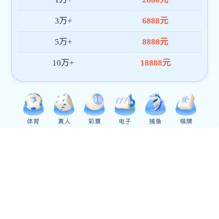
度”，试图用高强度的身体对抗将比赛拖入无
序的乱战，从而最大程度削弱技术型球员的威
力。而阿克图尔科格鲁所代表的土耳其足球，
则更倾向于“空间与节奏”。他需要比赛在一种
可控的、有停顿感的氛围中进行，这样他才能
像一位棋手，冷静地观察并执行他的“肋部战
术”。一旦美国队无法在半场就瓦解土耳其的
中后场出球，一旦比赛的节奏被拖入更多的阵
地战，那么阿克图尔科格鲁的阵地战爆破能
力，将成为美国队防线的噩梦。他可以利用反
切跑位诱惑对方边后卫上前，随后突然折返，
利用时差和重心转移的优势，将防线撕开。
最后，我们必须承认足球场上的偶然性。即使
是世界第一后卫线，也无法保证整个90分钟
不犯一次错误。而阿克图尔科格鲁这样的球
员，其本质就是“惩罚者”。门前的射门感觉、
队友传球的时机、甚至裁判的判罚尺度，这些
变量都可能改变赔率的最终兑现方向。但基于