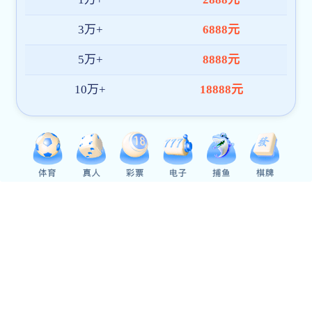
转而通过扎实的停球来控制局面。美国的科技
足球则强调在场上传球的精准度与跑位的默
契。这两种截然不同的风格在美洲杯纽约城的
舞台上交互，使得比赛充满了不确定性。媒体
关注的焦点自然会集中在那些在关键区域能够
完成停球过人并创造射门机会的球员身上。
总而言之，美洲杯纽约城的赛程中，澳大利亚
与美国队的对决不仅仅是一场比赛，更是对足
球基本技术的一次集中检阅。在精英级别的对
抗中，谁能在高节奏对抗下完成更稳定的停
球，谁就掌握了开启胜利的钥匙。随着哨声即
将吹响，那些存在于训练场上的千锤百炼，将
在纽约的灯光下化为最纯粹的足球之美。对于
全球球迷而言，这样的比赛正是美洲杯的魅力
所在——每一次停球刷新，每一次过人突破，
都可能重启胜负悬念，书写新的篇章。让我们
拭目以待，见证这场属于技术和悬念的纽约城
足球盛会。