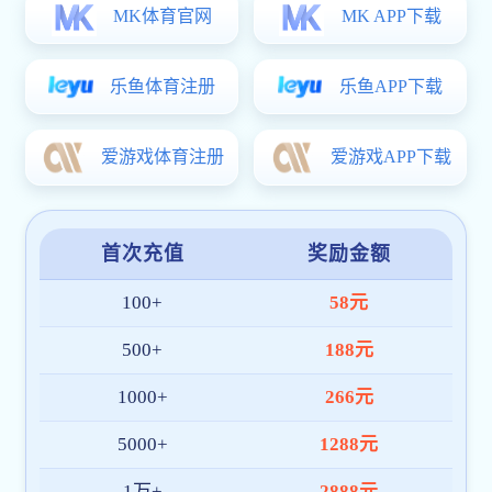
考，从而瓦解其进攻套路。这种针锋相对的战
术博弈，正是美洲杯本轮最大的看点。
“悬念重启”一词，深刻揭示了美洲杯发展史上
的一个显著特征：足球世界的地理边界正在模
糊。澳大利亚作为亚洲足联的强队，跨洲征战
美洲杯，本身就预示着足球全球化带来的不确
定性。在纽约城这块充满移民文化的土地上，
澳大利亚的停球过人不仅关乎体育荣耀，更象
征着多元战术理念的碰撞。对于球迷而言，他
们希望看到的并非一边倒的比分，而是一场在
高质量停球基础上、充满悬念的攻防对决。当
澳大利亚队的中场能在密集防守中完成巧妙过
渡，他们就有能力将悬念保留到最后一刻。
展望比赛进程，从开场的试探到中盘的激烈，
再到尾声的全力以赴，停球与过人的细节将如
同海面的涟漪，持续影响比赛节奏。澳大利亚
需要摆脱过去那种仅靠长传冲吊的刻板印象，