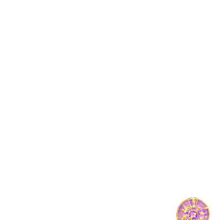
延伸阅读
卡拉斯基利亚面对加纳时的远射选择可能
在世界杯的舞台上，每一脚射门都可能成为改变战
局的转折点。当加纳...