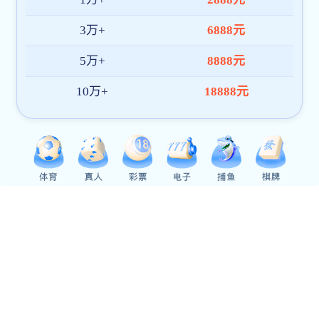
出现都依然震撼人心。而对于贝林厄姆来说，
这场比赛无疑是他职业生涯中值得铭记的一
课。他用实际表现证明了自己不仅是一名出色
的进攻组织者，更是一名愿意为团队牺牲的战
士。
赛后，贝林厄姆在接受采访时表示：“我不在
乎个人表现，我只想帮助球队赢球。这次失败
很痛苦，但我们还有时间成长。”他的话语中
透露出一种超越年龄的冷静与担当。事实上，
回顾他的整个世界杯征程，这种“强度拉满”的
比赛风格正是他备受赞誉的原因。无论是他的
跑动距离、拼抢成功率，还是关键时刻的决策
能力，都达到了顶级水准。而“贝林厄姆飞身
堵枪眼”的瞬间，也将成为本届世界杯最具感
染力的画面之一。
随着塞维利亚的出局，这场比赛的余波依然在
社交媒体上发酵。球迷们为贝林厄姆的拼搏精