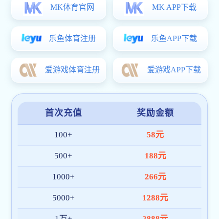
然而，足球的残酷之处在于，英雄主义不一定
总能换来圆满的结局。在随后的点球大战中，
尽管贝林厄姆稳稳罚入自己主罚的点球，但塞
维利亚的另外两名球员却相继失手。最终，对
手以点球大战的胜利结束了这场鏖战。塞维利
亚爆冷出局的结果，让无数支持者黯然神伤。
但必须承认，这场比赛展现出了世界杯赛场上
少有的高强度对抗。每一次拼抢、每一次拦
截、每一次冲刺，都让球迷感受到球员们对胜
利的渴望。而贝林厄姆的表现，更是将这种强
度推向了顶峰。
从技术层面来看，这场比赛充分暴露了塞维利
亚在应对密集防守时的战术短板。他们在阵地
战中缺乏足够的渗透手段，过度依赖边路传中
而忽略了中路配合。反观对手，虽然实力不占
优，但战术执行极为明确：用整体防守消耗对
手，再利用速度制造杀机。这种“以弱胜强”的
经典模式，在世界大赛中屡见不鲜，但每一次