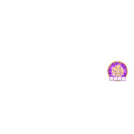
延伸阅读
欧冠赛场尤文图斯第二落点争夺可能影响
在现代足球的战术体系中，细节往往决定着顶级赛
事的胜负走向。当聚...
2026-07-24