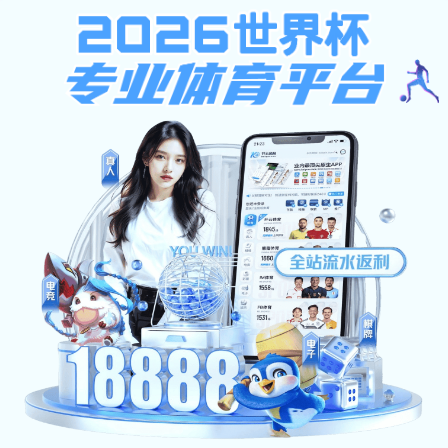
Home
About
App
体育动态
巴蒂goal
经纪人发言
登录
贝林厄姆飞身堵枪塞维利亚爆
冷出局强度拉满
2026-06-19 14:04
71
荣誉资质展示...
经纪人发言
在足球世界里，有些比赛注定会以令人窒息的
方式载入史册。当年轻的英格兰中场巨星裘德
·贝林厄姆在最后时刻飞身堵枪眼，用身体挡
住对手的致命射门时，塞维利亚的球迷或许已
经嗅到了一丝不安的气息。这场原本被认为毫
无悬念的较量，最终以塞维利亚爆冷出局告