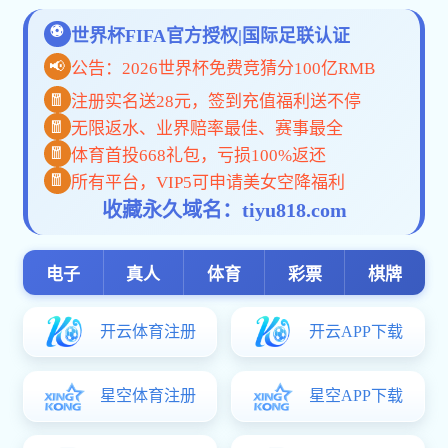
向，进而影响让球数、大小球等核心盘口指
标。本文将从这名巴萨中场的独特角色入手，
拆解这种战术博弈如何为世界杯体育足球提供
投注参考。
在世界杯的舞台上，荷兰队向来以流畅的攻守
转换闻名，而德容则是这一体系的节拍器。他
的拿球能力、向前传球视野以及在高压下的冷
静，使他在中后场成为无可替代的支点。然
而，日本队的中场并非等闲之辈。以远藤航、
田中碧和守田英正为核心的拦截群，拥有极强
的横向覆盖和对抗强度，尤其擅长在对手半场
实施高位逼抢。这种战术设定的目的，就在于
切断德容与前锋线的联系。当德容被限制住，
荷兰队的进攻往往陷入滞涩，传球成功率下
降，推进节奏被打乱。反之，如果德容能够从
容转身、完成纵向渗透，那么日本队的防线将
直接暴露在荷兰前锋群的冲击下——这正是盘
口数据波动背后的逻辑基础。