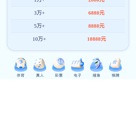
手的情绪波动，甚至利用了球场上的每一次暂
停和细微的身体接触来打乱节奏。这种心智上
的成熟，让他们在下半场的后半段，反而显得
更加从容。你可以说这是一种狡猾，但在世界
杯的舞台上，这恰恰是一种强大的软实力。
当比赛进入最后的伤停补时阶段，全场的焦点
已经不再是纯粹的足球技巧，而变成了意志力
的比拼。加纳人还在奔跑，但他们的步伐明显
沉重；巴拿马人也在疲惫，但他们的眼中闪烁
着一种近乎偏执的光芒。此时，一位替补登场
的巴拿马小将，用一次充满想象力的挑传，险
些制造了绝杀。那个瞬间，2026世界杯下半
场的剧本似乎已经写好了高潮。可惜，皮球最
终擦着立柱偏出，让这场原本可能梦幻的结局
多了一丝遗憾。
最终，这场比赛的比分定格在了0:0。然而，
这个沉闷的比分背后，隐藏着的是波澜壮阔的