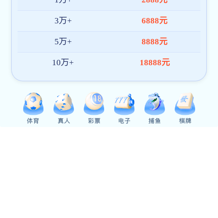
传控失误增多，加纳队需注意脚下球的处理。
英格兰则可以凭借身体优势，在对抗中占据上
风。半场结束时，如果加纳能保持零封，下半
场他们将有更多反击空间；反观领先或平局的
英格兰，则需警惕对手的反扑。
综合以上分析，6月23日加纳对英格兰的半场
预测，更倾向于一场胶着的对抗。加纳的防守
韧性与英格兰的进攻火力，将在上半场形成鲜
明对比。比分可能是0-0或1-1，双方都有机会
改写下半场的局势。无论结果如何，这场比赛
都将展现世界杯的魅力——不确定性与激情并
存。作为球迷，我们期待加纳能延续黑马传
奇，也期待英格兰证明自己的实力。半场的悬
念，只是这场史诗对决的前奏。
最后，需要强调的是，预测终究是理论的推
演，足球的魅力在于其不可预知性。加纳与英
格兰的较量，不仅关乎胜负，更是两种足球风