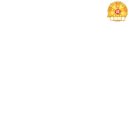
卡拉斯基利亚面对加纳时的远射选择可能
在世界杯的舞台上，每一脚射门都可能成为改变战
局的转折点。当加纳...
2026-07-25
克罗地亚对阵英格兰佩里西奇的边路内切
在世界杯的舞台上，强强对话往往由细节决定成
败。当克罗地亚遇上英...