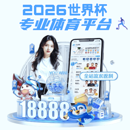
Home
About
App
体育动态
巴蒂goal
经纪人发言
登录
6月23日加纳对英格兰半场预测
2026-06-25 17:49
78
荣誉资质展示...
经纪人发言
在世界杯的绿茵舞台上，每一场对决都承载着
无数球迷的期待与激情。6月23日，加纳与英
格兰的半决赛即将拉开帷幕，这不仅是一场技
战术的较量，更是一次意志与荣耀的碰撞。作
为非洲足球的璀璨之星，加纳队带着黑马的本
色与不屈的精神，迎战欧洲传统劲旅英格兰。
这场比赛，注定将成为世界杯历史上的经典篇