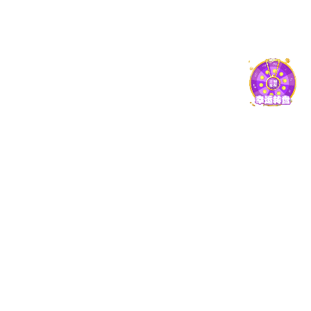
卡拉斯基利亚面对加纳时的远射选择可能
在世界杯的舞台上，每一脚射门都可能成为改变战
局的转折点。当加纳...
2026-07-25