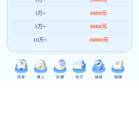
同样能用硬朗的对抗和细腻的技术改写比赛。
金玟哉的这次抽射，不仅为球队带来了宝贵的
客场进球，更在心理层面沉重打击了英格兰队
的傲慢。赛后，英国媒体罕见地承认：“我们
低估了这位韩国中卫的进攻威胁。”
当然，任何精彩时刻都离不开团队的支撑。瓦
伦西亚本场比赛的整体防守策略，是金玟哉能
够大胆前插的前提。教练特意安排了一名防守
型中场保护他的身后区域，这使得金玟哉可以
更自由地参与进攻。此外，英格兰队在失球后
急于反扑，反而暴露了后防的更大空当。尽管
最终比分定格在1比1，但对于客场作战的一
方而言，这场平局的价值不亚于一场胜利。据
赛后统计，金玟哉全场跑动距离超过11公
里，完成3次抢断、2次拦截和1次射正——那
个抽射恰好成为衡量他全场表现的最佳注脚。
总结而言，