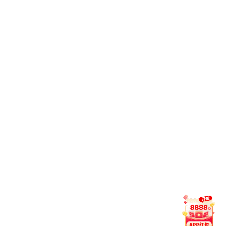
佩德里面对佛得角时的快速传递后的前插
在世界足坛的战术版图中，西班牙中场佩德里的名
字早已成为“智慧”...
2026-07-24
曼城福登在欧冠接应直塞后的第一脚处理
在欧冠的顶级舞台上，毫厘之差往往决定天王山之
战的走向。当曼城的...
2026-07-24