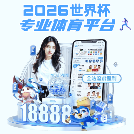
Home
About
App
体育动态
巴蒂goal
经纪人发言
登录
瓦伦西亚客场硬刚英格兰金玟
哉转身抽射
2026-06-21 20:56
69
荣誉资质展示...
体育动态
瓦伦西亚客场硬刚英格兰金玟哉转身抽射：亚
洲铁卫的逆袭之夜
在世界杯的舞台上，每一场比赛都可能书写传
奇。当瓦伦西亚客场硬刚英格兰金玟哉转身抽
射的画面定格在无数球迷的记忆中时，这不仅
是一次技术性的突破，更是一场关于勇气与决