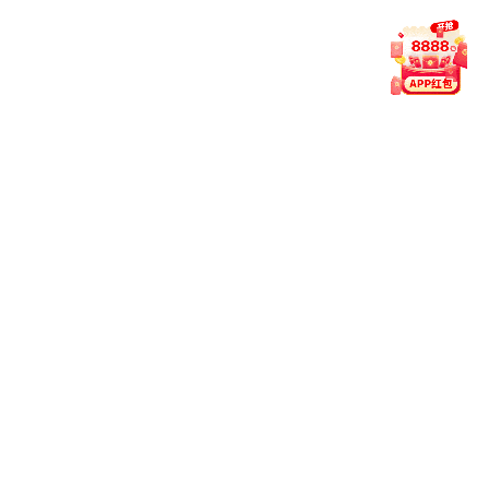
欧冠马德里竞技对阵摩纳哥角球进攻套路
在欧冠赛场上，细节往往决定生死。当马德里竞技
与摩纳哥在淘汰赛阶...
2026-07-22