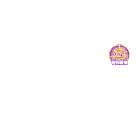
欧冠赛场尤文图斯第二落点争夺可能影响
在现代足球的战术体系中，细节往往决定着顶级赛
事的胜负走向。当聚...
2026-07-24