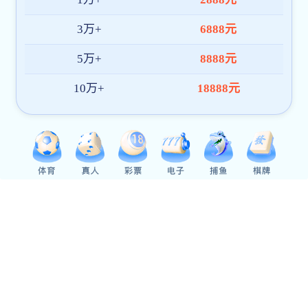
打破僵局时，扎卡里亚总能承担起责任。他的
脚法在重压之下没有丝毫变形，反而更显沉
稳。这种大心脏特质，源于他对自身技术的绝
对自信，也源于日常千万次重复的枯燥训练。
当然，任何技术特点都需要置于现实赛场中去
检验。在竞争激烈的世界杯舞台上，对手的防
守策略也在不断进化。有些球队会采用人墙前
压、或者提前移动的战术来限制扎卡里亚的脚
法。但他总能通过改变罚球点和调整触球瞬间
的力度来应对。例如，在遭遇严密防守时，他
会刻意放慢助跑速度，在触球前的一瞬间加入
一个假动作，故意诱使防守球员起跳或移动，
然后才真正施射。这种小聪明，让扎卡里亚的
定位球脚法始终具备着难以预测的变量。他不
仅是一名执行者，更是一名球场上的“导演”，
试图通过皮球与对手进行一场心理博弈。
总的来说，瑞士核心扎卡里亚的定位球脚法，