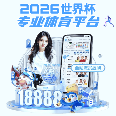
Home
About
App
体育动态
巴蒂goal
经纪人发言
登录
瑞士核心扎卡里亚定位球脚法
分析
2026-06-23 15:36
76
荣誉资质展示...
体育动态
在世界杯的璀璨舞台上，定位球往往成为了决
定比赛走向的关键武器。当瑞士队的中场发动
机扎卡里亚站在皮球前，整个球场仿佛陷入了
一种紧张的寂静。他的脚法，不仅仅是力量与
弧线的简单叠加，更是一种艺术与战术的完美
融合。如果说运动战中的进球是激情四溢的交