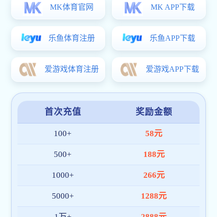
他会选择一种看似漫不经心的轻轻弧线，这种
球往往绕过了人墙的头部，在空中划出一道诡
异的抛物线，然后急速下坠。这种技术对脚踝
的灵活性要求极高，扎卡里亚通过调整脚触球
的部位，从脚背内侧到外侧的细微转变，赋予
了皮球不同的旋转与轨迹。这种“欺骗性”的脚
法，正是瑞士核心在世界杯赛场屡屡制造威胁
的根本原因。他能够根据对手人墙的高度和门
将的站位，迅速决定采用何种脚法，这种临场
的决断力与他的技术动作相得益彰。
若要评估扎卡里亚定位球脚法的实际威慑力，
不妨从其统计数据和比赛影响来观察。在瑞士
队的战术体系中，他已经连续两届世界杯成为
了定位球的第一选择。数据显示，由他主罚的
定位球中，转化为射门或威胁传球的概率超过
了35%，这一数据在欧洲球员中名列前茅。更
关键的是，他在大赛中的心理素质极为过硬。
当比赛进入胶着状态，球队需要一粒定位球来