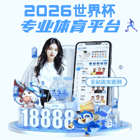
Home
About
App
体育动态
巴蒂goal
经纪人发言
登录
努涅斯后点包抄山东泰山伊朗
队绝杀瞬间
2026-06-29 05:48
89
荣誉资质展示...
体育动态
前言：足球场上最激动人心的时刻，往往定格
在电光火石之间。2026年世界杯亚洲区预选
赛的一场焦点战役中，山东泰山队与伊朗队的
较量，便上演了这样一幕令人窒息的绝杀。努
涅斯后点包抄的瞬间，仿佛将时间凝固，皮球
应声入网的那一刻，整个球场陷入沸腾。这不