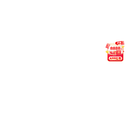
2026-07-24
欧冠布鲁日对阵利物浦防线回收速度会重
在欧冠小组赛的硝烟弥漫之际，一场看似实力悬殊
却暗藏杀机的对决即...
2026-07-24