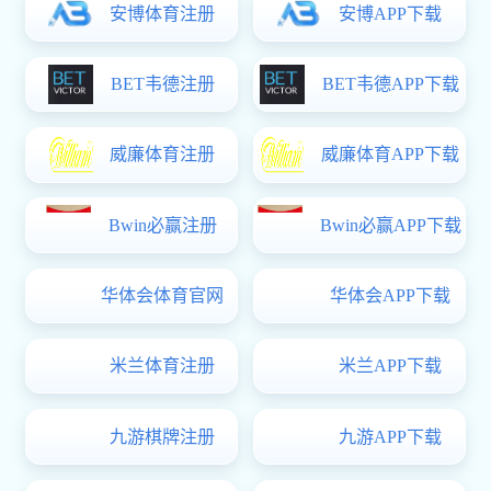
线极具欺骗性，他先是佯装向前点冲刺，欺骗
了伊朗队中卫的判断，随后突然急停转向，迂
回到后点无人区域。传中球的高度与弧度恰到
好处，正好绕过了前点的防守球员，飞向努涅
斯的头顶。整个过程一气呵成，从转移、扯动
到包抄射门，每一个环节都没有出现丝毫失
误。
伊朗队作为亚洲足坛的传统劲旅，其防守体系
历来以凶悍著称。本场比赛，他们的三中卫体
系在前87分钟几乎完美运转，山东泰山队的
前场攻击群一度陷入苦战。然而，在体能下降
的最后阶段，伊朗队的防守出现了罕见的注意
力分散。当泰山队左路发起攻势时，伊朗队的
右翼卫回收过深，导致后点的防守出现了真空
地带。努涅斯正是抓住了这一瞬间的漏洞，完
成了致命一击。这种在高压下依然能保持冷静
头脑并抓住对手细微失误的能力，正是顶级射
手与普通球员之间的本质区别。