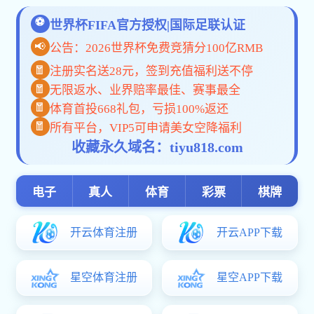
仅是一次精彩的战术配合，更是一场意志与技
术的终极对决。本文将深度复盘这场经典战
役，剖析绝杀背后的战术密码与心理博弈。
比赛进行到第87分钟，比分依然胶着在1:1。
山东泰山队在前场发动进攻，伊朗队防线高度
收缩，试图将比赛拖入加时。局势看似陷入僵
局，但泰山队的左路突击手突然加速，撕开了
伊朗队的防线缺口。此时，埋伏在禁区远端的
努涅斯如同幽灵般启动，他精准地判断着皮球
的落点，在电光火石间完成了一次教科书式的
后点包抄。皮球越过伊朗队门将的指尖，砸入
网窝。这粒绝杀进球，完美诠释了现代足球中
边中结合的进攻哲学。
回看这粒进球的全过程，山东泰山队的战术执
行力令人赞叹。首先，中场核心在对方半场完
成了一次关键的横向转移，将伊朗队的防守重
心拉扯到一侧。边路球员接球后没有盲目传
中，而是等待队友跑位到位。努涅斯的跑动路