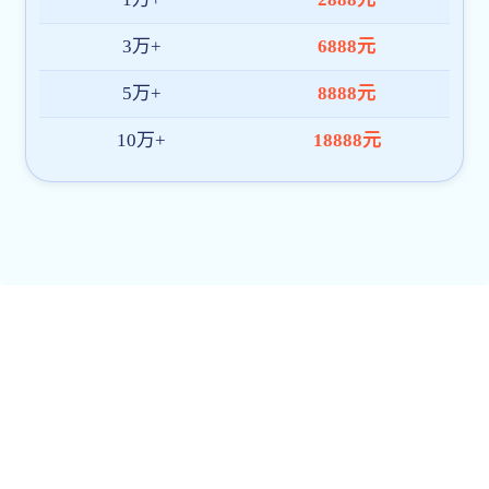
这场胜利的意义远超三分本身。对于中国足球
来说，在世界杯预选赛这样级别的赛事中击败
伊朗队，无疑是一剂强心针。努涅斯的绝杀瞬
间，将被载入中国足球的史册。它不仅提醒着
所有从业者，亚洲足球的竞争已进入白热化阶
段，任何一丝懈怠都可能铸成大错；同时也证
明了，只要战术得当、执行坚决，中国球队完
全有实力与亚洲一流强队掰手腕。未来与沙特
队、日本队的硬仗中，山东泰山队需要保持这
种高压下的冷静与默契。球迷们有理由期待，
当世界杯的号角再次吹响时，这支充满韧性与
智慧的球队，能带来更多像今夜这样的激情时
刻。
上一篇：