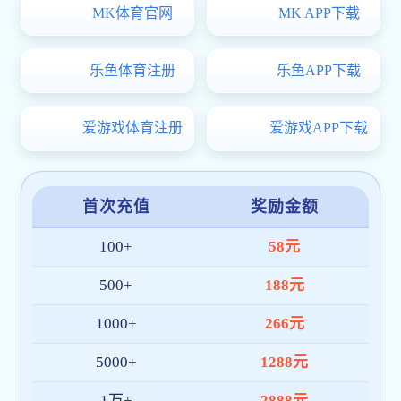
从更宏观的角度审视，这粒绝杀背后折射出的
是山东泰山队整体战术风格的一次进化。以
往，泰山队的进攻更多依赖外援的个人能力单
点爆破。但在这场对阵伊朗队的比赛中，球队
展现出了更高的战术素养：全队频繁进行交叉
换位，利用无球跑动撕裂防线，通过精准的传
递寻找空间。努涅斯的进球，正是这种集体智
慧的结晶。他不是简单地在禁区内等待机会，
而是通过积极的跑动，为队友创造传中角度，
同时为自己寻觅最佳的射门位置。这种“团队
足球”的胜利，无疑为球队在未来的世界杯征
程中注入了更强的信心。赛后技术统计显示，
山东泰山队全场控球率虽只有48%，却创造了
多达15次射门机会，其中6次射正，进攻效率
远超对手。伊朗队虽然控球占优，但大部分时
间都在外围进行无效传递，真正制造出的威胁
屈指可数。