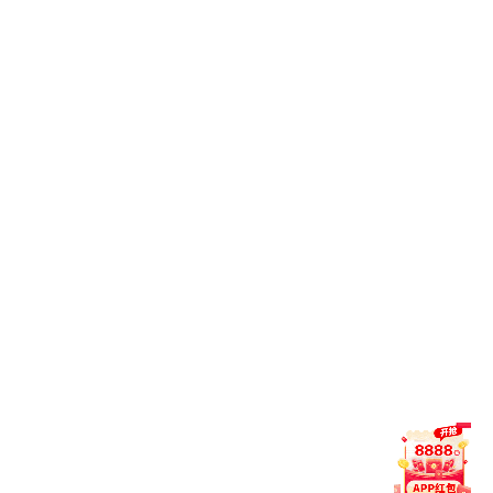
佩德里面对佛得角时的快速传递后的前插
在世界足坛的战术版图中，西班牙中场佩德里的名
字早已成为“智慧”...
2026-07-24
曼城福登在欧冠接应直塞后的第一脚处理
在欧冠的顶级舞台上，毫厘之差往往决定天王山之
战的走向。当曼城的...