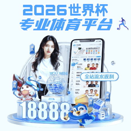
Home
About
App
体育动态
巴蒂goal
经纪人发言
登录
洛杉矶银河保级战姆巴佩连过
三人悬念重启
2026-06-18 14:00
102
荣誉资质展示...
体育动态
当美职联常规赛进入尾声，洛杉矶银河队的保
级形势如同一根紧绷的琴弦，随时可能断裂。
然而，在这个决定命运的夜晚，一位法国天才
用一次技惊四座的连过三人，为这支老牌劲旅
重新点燃了希望之火。基利安·姆巴佩，这位
在世界杯舞台上早已封神的超级巨星，如今在