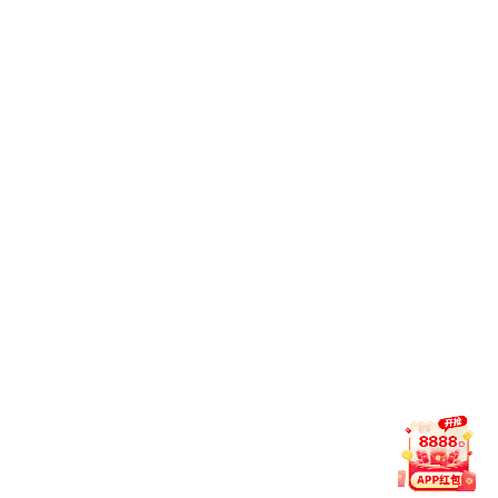
在世界足坛的战术版图中，西班牙中场佩德里的名
字早已成为“智慧”...
2026-07-24
曼城福登在欧冠接应直塞后的第一脚处理
在欧冠的顶级舞台上，毫厘之差往往决定天王山之
战的走向。当曼城的...
2026-07-24