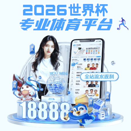
Home
About
App
体育动态
巴蒂goal
经纪人发言
登录
法国西班牙对攻战，楚阿任意
球定乾坤
2026-06-25 15:51
99
荣誉资质展示...
巴蒂goal
在足球世界的璀璨星河中，强强对话永远是球
迷们最渴望的盛宴。当法兰西的浪漫与西班牙
的奔放相遇，一场技术与激情的碰撞在所难
免。在这场世界瞩目的对决中，比赛被推向了
白热化的高潮。最终，一个意想不到的英雄站
了出来。并非锋线尖刀，也非中场大师，而是