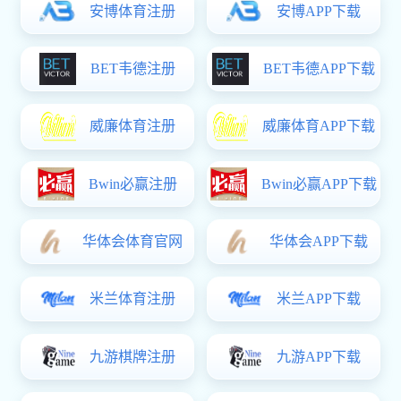
法国队利用身体对抗的优势，不断在中场施加
压力，迫使西班牙队出现传球失误。而西班牙
队则依靠着罗德里和佩德里的调度，试图在法
国队的防线身后找到空间。下半场伊始，场上
风云突变。法国队在一次快速反击中，由格列
兹曼送出精妙直塞，姆巴佩心领神会，突入禁
区后低射远角得手。
比分落后的西班牙队并未慌乱，反而激发出他
们更强烈的斗志。在很短的时间内，他们通过
一次流畅的团队配合，由替补上场的奥尔莫在
禁区外轰出一脚世界波，皮球直挂死角，比分
被迅速扳平。这一进球彻底点燃了西班牙队的
士气，他们开始大举压上，试图反超比分。然
而，就在这个关键时刻，法国队展现出了冠军
球队的韧性。他们在稳固防守的同时，耐心寻
找反击机会。比赛进入到最后的决胜时刻，法
国队获得了一个位置绝佳的前场任意球。这个
距离球门大约二十八米的位置，角度比较正，