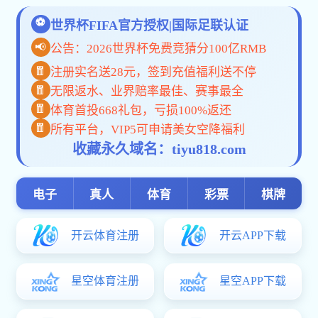
那般家喻户晓，但他那悄无声息却致命一击的
球风，早已让对手胆寒。莱尔马世界杯小组赛
的临场发挥，究竟会如一缕清风掠过赛场，还
是化作一股狂风吹散对手的防线？让我们拨开
迷雾，潜入数据与直觉的交汇点，为你呈上一
份独到的预测。
首先，要预测莱尔马在世界杯小组赛的临场发
挥，我们必须回溯他在预选赛中的惊艳表现。
作为哥伦比亚中场的枢纽，莱尔马以其顽强拼
抢和精准传球闻名，但他真正的杀招，其实隐
藏在那一次次后插上的果断射门中。小组赛的
舞台不同于联赛，它更强调瞬间的爆发力和心
理素质。莱尔马过往在大赛中的稳定性，让人
有理由相信，他不会在高压下轻易崩盘。相
反，他那种“静若处子，动若脱兔”的风格，极
有可能在对手疏忽时完成破门。回顾他近期的
热身赛，莱尔马场均跑动距离超过一万米，且
腹地传球成功率高达85%，这说明他早已为世